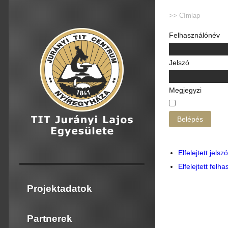
>>
Címlap
Felhasználónév
Jelszó
Megjegyzi
Belépés
Elfelejtett jelsz
Elfelejtett felh
Projektadatok
Partnerek