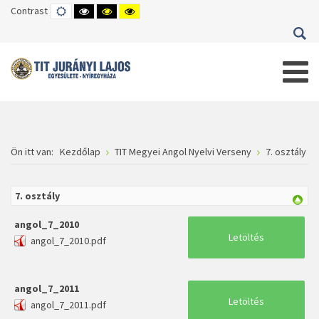
Contrast
DEFAULT
HIGH
HIGH
HIGH
MODE
CONTRAST
CONTRAST
CONTRAST
BLACK
BLACK
YELLOW
WHITE
YELLOW
BLACK
MODE
MODE
MODE
Ön itt van:
Kezdőlap
TIT Megyei Angol Nyelvi Verseny
7. osztály
7. osztály
angol_7_2010
Letöltés
angol_7_2010.pdf
angol_7_2011
Letöltés
angol_7_2011.pdf