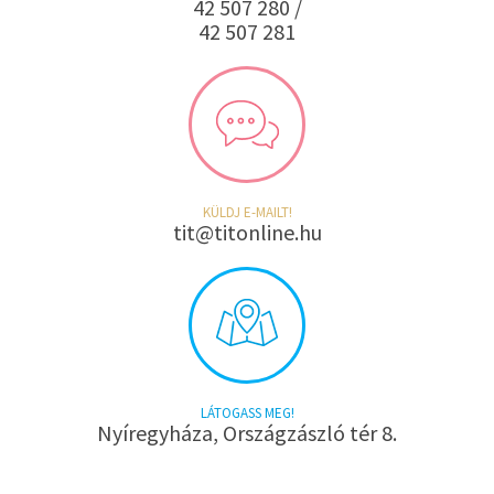
42 507 280 /
42 507 281
KÜLDJ E-MAILT!
tit@titonline.hu
LÁTOGASS MEG!
Nyíregyháza, Országzászló tér 8.