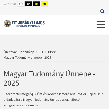
Contrast
DEFAULT
HIGH
HIGH
HIGH
MODE
CONTRAST
CONTRAST
CONTRAST
BLACK
BLACK
YELLOW
WHITE
YELLOW
BLACK
MODE
MODE
MODE
Ön itt van:
Kezdőlap
TIT
Hírek
Magyar Tudomány Ünnepe - 2025
Magyar Tudomány Ünnepe -
2025
Szeretettel meghívjuk Önt és kedves ismerőseit Prof. dr. Hajnal Béla
előadására a Magyar Tudomány Ünnepe alkalmából A
közgazdaságtudomány