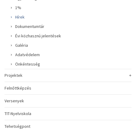
1%
Hírek
Dokumentumtár
Évi közhasznú jelentések
Galéria
Adatvédelem
Önkéntesség
Projektek
Felnőttképzés
Versenyek
TIT-Nyelviskola
Tehetségpont