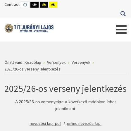
Contrast
DEFAULT
HIGH
HIGH
HIGH
MODE
CONTRAST
CONTRAST
CONTRAST
BLACK
BLACK
YELLOW
WHITE
YELLOW
BLACK
MODE
MODE
MODE
Ön itt van:
Kezdőlap
Versenyek
Versenyek
2025/26-os verseny jelentkezés
2025/26-os verseny jelentkezés
A 2025/26-os versenyekre a következő módokon lehet
jelentkezni:
online nevezési lap
nevezési lap pdf
/