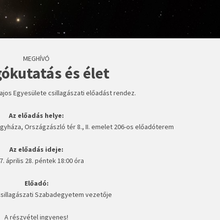
MEGHÍVÓ
ókutatás és élet
Lajos Egyesülete csillagászati előadást rendez.
Az előadás helye:
egyháza, Országzászló tér 8., II. emelet 206-os előadóterem
Az előadás ideje:
7. április 28. péntek 18:00 óra
Előadó:
- Csillagászati Szabadegyetem vezetője
A részvétel ingyenes!