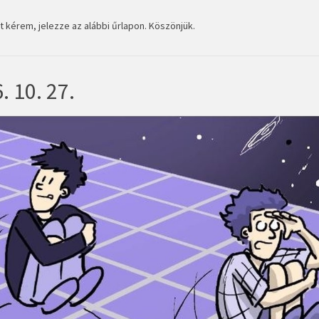
 kérem, jelezze az alábbi űrlapon. Köszönjük.
. 10. 27.