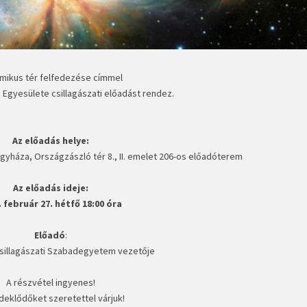
mikus tér felfedezése címmel
os Egyesülete csillagászati előadást rendez.
Az előadás helye:
egyháza, Országzászló tér 8., II. emelet 206-os előadóterem
Az előadás ideje:
. február 27. hétfő 18:00 óra
Előadó
:
 Csillagászati Szabadegyetem vezetője
A részvétel ingyenes!
deklődőket szeretettel várjuk!