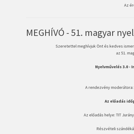
Az ér
MEGHÍVÓ - 51. magyar nyel
Szeretettel meghívjuk Önt és kedves ismerő
az 51. ma
Nyelvművelés 3.0 -
A rendezvény moderátora: Dr
Az előadás időp
Az előadás helye: TIT Jurány
Részvételi szándékát