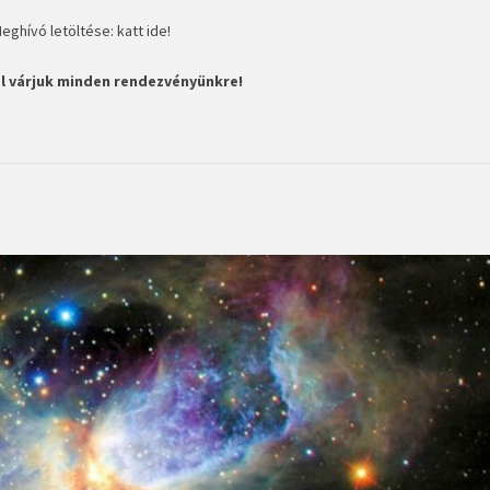
eghívó letöltése:
katt ide!
l várjuk minden rendezvényünkre!