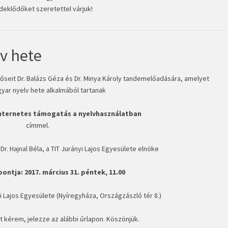
deklődőket szeretettel várjuk!
v hete
seit Dr. Balázs Géza és Dr. Minya Károly tandemelőadására, amelyet
gyar nyelv hete alkalmából tartanak
 Internetes támogatás a nyelvhasználatban
címmel.
. Hajnal Béla, a TIT Jurányi Lajos Egyesülete elnöke
ontja: 2017. március 31. péntek, 11.00
i Lajos Egyesülete (Nyíregyháza, Országzászló tér 8.)
 kérem, jelezze az alábbi űrlapon. Köszönjük.