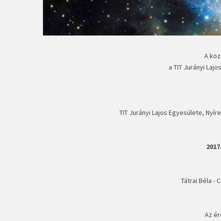
A koz
a TIT Jurányi Laj
TIT Jurányi Lajos Egyesülete, Nyír
2017
Tátrai Béla -
Az ér