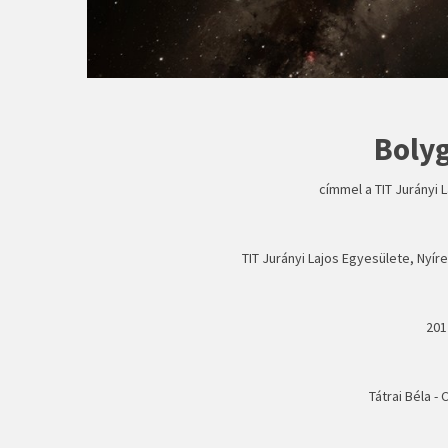
Bolyg
címmel a TIT Jurányi 
TIT Jurányi Lajos Egyesülete, Nyír
201
Tátrai Béla 