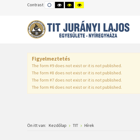
Contrast
DEFAULT
HIGH
HIGH
HIGH
MODE
CONTRAST
CONTRAST
CONTRAST
BLACK
BLACK
YELLOW
WHITE
YELLOW
BLACK
MODE
MODE
MODE
Figyelmeztetés
The form #9 does not exist or it is not published.
The form #8 does not exist or it is not published.
The form #7 does not exist or it is not published.
The form #6 does not exist or it is not published.
Ön itt van:
Kezdőlap
TIT
Hírek