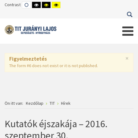
Contrast
DEFAULT
HIGH
HIGH
HIGH
MODE
CONTRAST
CONTRAST
CONTRAST
BLACK
BLACK
YELLOW
WHITE
YELLOW
BLACK
MODE
MODE
MODE
×
Figyelmeztetés
The form #6 does not exist or it is not published.
Ön itt van:
Kezdőlap
TIT
Hírek
Kutatók éjszakája – 2016.
szeptember 30.