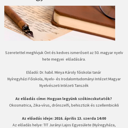
Szeretettel meghívjuk Önt és kedves ismerőseit az 50. magyar nyelv
hete megyei előadására.
Előadó: Dr. habil. Minya Károly főiskolai tanár
Nyíregyházi Főiskola, Nyelv- és Irodalomtudományi Intézet Magyar
Nyelvészeti Intézeti Tanszék
Az előadás címe: Hogyan legyünk szókincskutatók?
Okosmatrica, Zika-vírus, drónszelfi, behisztizik és szellembicikli
Az előadás ideje: 2016. április 13. szerda 14:00
Az előadás helye: TIT Jurányi Lajos Egyesülete (Nyíregyháza,