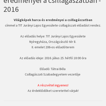
eredményei a csillagászatban -
2016
Világképek harca és eredményei a csillagászatban
címmel a TIT Jurányi Lajos Egyesülete csillagászati előadást rendez.
Az előadás helye: TIT Jurányi Lajos Egyesülete
Nyíregyháza, Országzászló tér 8.
II. emelet 206-os előadóterem
Az előadás ideje: 2016. július 25. hétfő 18:00 óra
Előadó: Tátrai Béla
Csillagászati Szabadegyetem vezetője
A részvétel ingyenes!
Az érdeklődőket szeretettel várjuk!