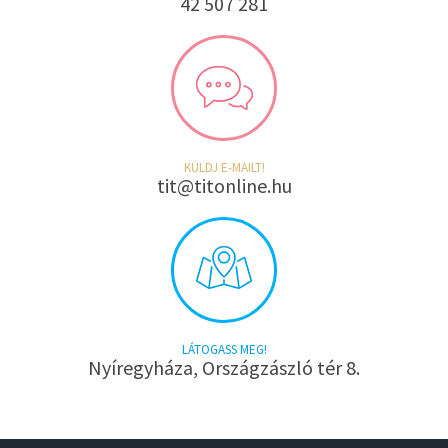
42 507 281
KÜLDJ E-MAILT!
tit@titonline.hu
LÁTOGASS MEG!
Nyíregyháza, Országzászló tér 8.