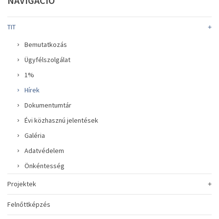
NAVIGÁCIÓ
TIT
Bemutatkozás
Ügyfélszolgálat
1%
Hírek
Dokumentumtár
Évi közhasznú jelentések
Galéria
Adatvédelem
Önkéntesség
Projektek
Felnőttképzés