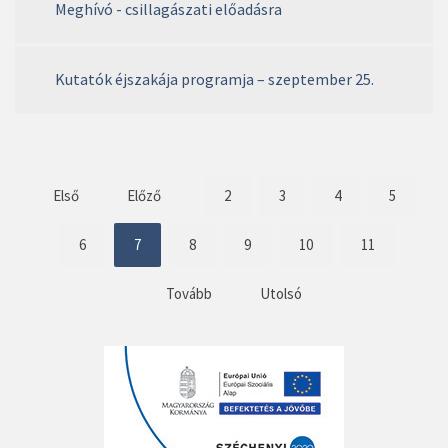
Meghívó - csillagászati előadásra
Kutatók éjszakája programja – szeptember 25.
Első
Előző
2
3
4
5
6
7
8
9
10
11
Tovább
Utolsó