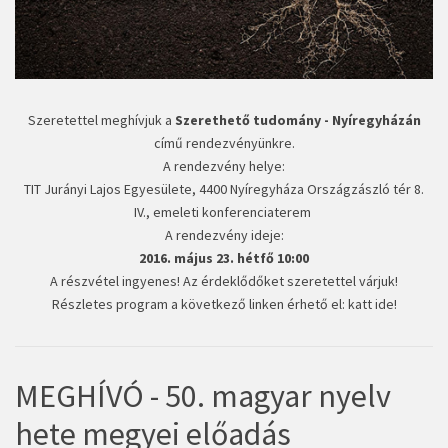
Szeretettel meghívjuk a
Szerethető tudomány - Nyíregyházán
című rendezvényünkre.
A rendezvény helye:
TIT Jurányi Lajos Egyesülete, 4400 Nyíregyháza Országzászló tér 8.
IV., emeleti konferenciaterem
A rendezvény ideje:
2016. május 23. hétfő 10:00
A részvétel ingyenes! Az érdeklődőket szeretettel várjuk!
Részletes program a következő linken érhető el: katt ide!
MEGHÍVÓ - 50. magyar nyelv
hete megyei előadás