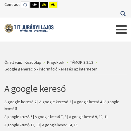
Contrast
DEFAULT
HIGH
HIGH
HIGH
MODE
CONTRAST
CONTRAST
CONTRAST
BLACK
BLACK
YELLOW
WHITE
YELLOW
BLACK
MODE
MODE
MODE
Ön itt van:
Kezdőlap
Projektek
TÁMOP 3.2.13
Google generáció - információ keresés az interneten
A google kereső
A google kereső 2
|
A google kereső 3
|
|
A google kereső 4
A google
kereső 5
|
|
A google kereső 6
A google kereső 7, 8
A google kereső 9, 10, 11
|
A google kereső 12, 13
A google kereső 14, 15