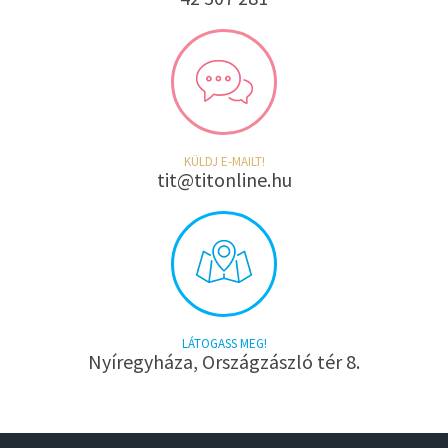
KÜLDJ E-MAILT!
tit@titonline.hu
LÁTOGASS MEG!
Nyíregyháza, Országzászló tér 8.